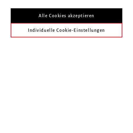
Vertreten durch den Vorsitzenden:
Alle Cookies akzeptieren
Dr. Ulrich Keller
Individuelle Cookie-Einstellungen
Registereintrag
Eintragung im Vereinsregister beim Registergericht
Freiburg unter der Registernummer VR 1313.
Haftungsausschluss
Haftung für Inhalte
Die Inhalte unserer Seiten wurden mit größter Sorgfalt
erstellt. Für die Richtigkeit, Vollständigkeit und Aktualität
der Inhalte können wir jedoch keine Gewähr übernehmen.
Als Diensteanbieter sind wir gemäß Paragraf 7 Absatz 1
Digitale-Dienste-Gesetz
für eigene Inhalte auf diesen Seiten