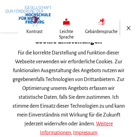
Menü öf
Kontrast
Leichte
Gebärdensprache
Sprache
Cookie Einstellungen
Fördergesellschaft
Für die korrekte Darstellung und Funktion dieser
Webseite verwenden wir erforderliche Cookies. Zur
Impressum
funktionalen Ausgestaltung des Angebots nutzen wir
gegebenenfalls Technologien von Drittanbietern. Zur
Angaben gemäß Paragraf 5
Optimierung unseres Angebots erfassen wir
Digitale-Dienste-Gesetz
statistische Daten, falls Sie dem zustimmen. Ich
stimme dem Einsatz dieser Technologien zu und kann
Gesellschaft zur Förderung der Hochschule für Musik
mein Einverständnis mit Wirkung für die Zukunft
Freiburg e. V.
jederzeit widerrufen oder ändern.
Weitere
Mendelssohn-Bartholdy-Platz 1
Informationen
,
Impressum
79102 Freiburg